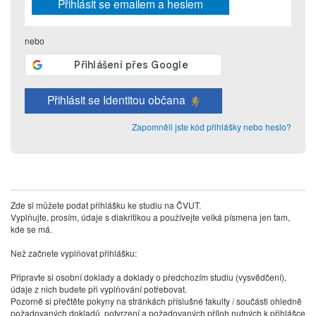
vždy aktivní.
Přihlásit se emailem a heslem
nebo
ANALYTICKÉ
Slouží pro získávání anonymizovaných
statistických údajů, které nám pomáhají
vylepšovat naše aplikace. Zpravidla jde o
Přihlásit se Identitou občana
cookies systémů třetích stran, které k
těmto účelům využíváme.
Zapomněli jste kód přihlášky nebo heslo?
MARKETINGOVÉ
Využívané za účelem zobrazení
správných nabídek a cílení obsahu podle
Zde si můžete podat přihlášku ke studiu na ČVUT.
Vyplňujte, prosím, údaje s diakritikou a používejte velká písmena jen tam,
Vašich preferencí. Zpravidla jde o
kde se má.
cookies systémů třetích stran, které nám
s analýzou uživatelského chování
Než začnete vyplňovat přihlášku:
pomáhají.
Připravte si osobní doklady a doklady o předchozím studiu (vysvědčení),
údaje z nich budete při vyplňování potřebovat.
Pozorně si přečtěte pokyny na stránkách příslušné fakulty / součásti ohledně
OSTATNÍ
požadovaných dokladů, potvrzení a požadovaných příloh nutných k přihlášce